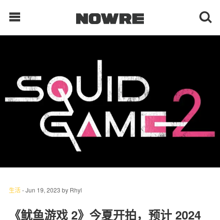
每日鲜榨
现客视点
每日栏目
时 尚
球 鞋
生 活
生活
-
Jun 19, 2023
by
Rhyl
科 技
《鱿鱼游戏 2》今夏开拍，预计 2024