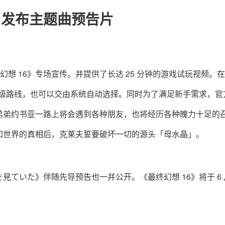
》发布主题曲预告片
《最终幻想 16》专场宣传。并提供了长达 25 分钟的游戏试玩视频。
升级路线，也可以交由系统自动选择。同时为了满足新手需求，官
弟弟约书亚一路上将会遇到各种朋友，也将经历各种魄力十足的
知世界的真相后，克莱夫誓要破坏一切的源头「母水晶」。
ていた》伴随先导预告也一并公开。《最终幻想 16》将于 6 月