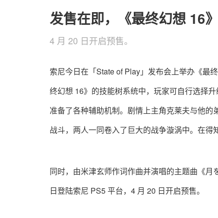
发售在即，《最终幻想 16
4 月 20 日开启预售。
索尼今日在「State of Play」发布会上举办
终幻想 16》的技能树系统中，玩家可自行选择
准备了各种辅助机制。剧情上主角克莱夫与他的
战斗，两人一同卷入了巨大的战争漩涡中。在得
同时，由米津玄师作词作曲并演唱的主题曲《月を見
日登陆索尼 PS5 平台，4 月 20 日开启预售。