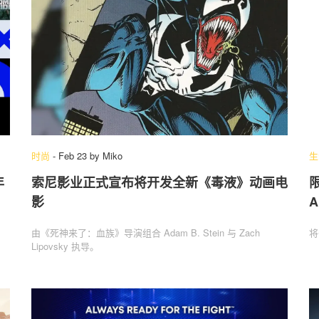
时尚
-
Feb 23
by
Miko
生
年
索尼影业正式宣布将开发全新《毒液》动画电
限
影
A
由《死神来了：血族》导演组合 Adam B. Stein 与 Zach
将
Lipovsky 执导。