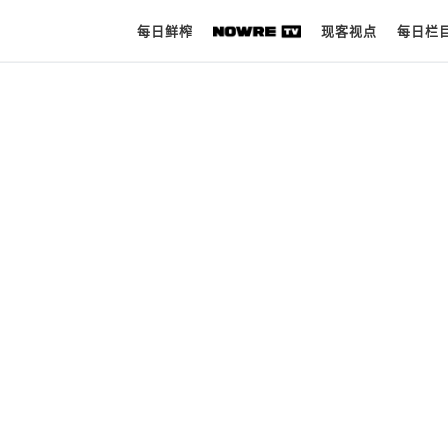
每日鲜榨
现客视点
每日栏
每日鲜榨
现客视点
每日栏目
时 尚
球 鞋
生 活
科 技