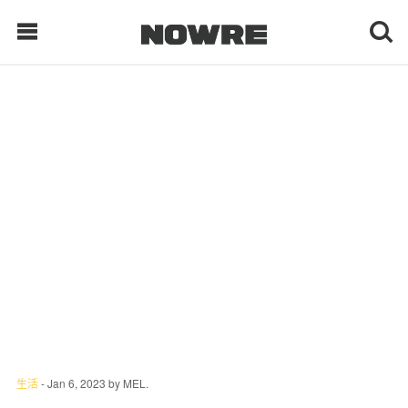
每日鲜榨
现客视点
每日栏目
时 尚
球 鞋
生 活
生活
-
Jan 6, 2023
by
MEL.
科 技