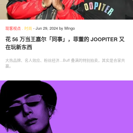
现客视点
.
时尚
-
Jun 29, 2024
by
Mingo
花 56 万当王嘉尔「同事」，菲董的 JOOPITER 又
在玩新东西
大热品牌、名人效应、粉丝经济...Buff 叠满的特别拍卖，其实是合家共
赢。