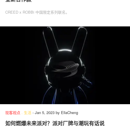
CREED x ROBBi 中国限定系列联名。
现客视点
.
生活
-
Jan 5, 2023
by
EllaCheng
如何燃爆未来派对？派对厂牌与潮玩有话说