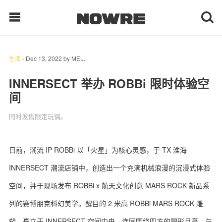
生活
-
Dec 13, 2022
by
MEL.
每日鲜榨
INNERSECT 举办 ROBBi 限时体验空
间
现客视点
同时发售限定玩偶。
每日栏目
时 尚
日前，潮流 IP ROBBi 以「火星」为核心灵感，于 TX 淮海
INNERSECT 潮流店铺中，创造出一个充满机械浪漫的沉浸式体验
球 鞋
空间，并于现场发布 ROBBi x 航天文化创意 MARS ROCK 新品系
生 活
列的赛博朋克科幻美学。醒目的 2 米高 ROBBi MARS ROCK 雕
科 技
塑，矗立于 INNERSECT 空间中央，连同围绕四方的圆形月亮，与