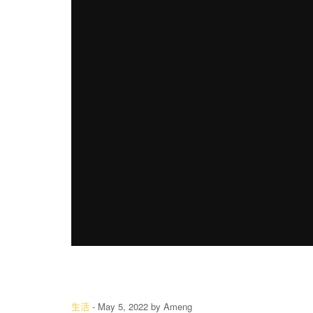
生活
-
May 5, 2022
by
Ameng