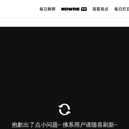
每日鲜榨
现客视点
每日栏
每日鲜榨
现客视点
每日栏目
时 尚
球 鞋
生 活
科 技