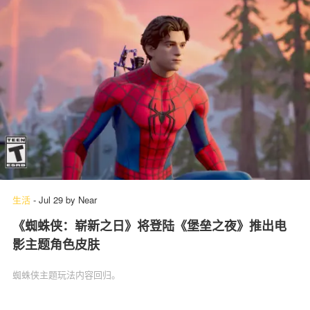
生活
-
Jul 29
by
Near
《蜘蛛侠：崭新之日》将登陆《堡垒之夜》推出电
影主题角色皮肤
蜘蛛侠主题玩法内容回归。