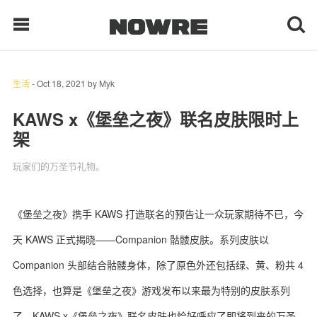
生活
-
Oct 18, 2021
by
Myk
每日鲜榨
KAWS x《堡垒之夜》联名皮肤限时上
架
现客视点
玩家们的万圣节礼物。
每日栏目
时 尚
《堡垒之夜》携手 KAWS 打造联名的预告让一众玩家期待不已，今
天 KAWS 正式揭晓——Companion 骷髅皮肤。系列皮肤以
球 鞋
Companion 头部结合骷髅身体，除了原色外还包括绿、黄、粉共 4
生 活
色选择，也算是《堡垒之夜》游戏发布以来最为特别的皮肤系列
科 技
了。KAWS x《堡垒之夜》联名皮肤也恰好呼应了即将到来的万圣