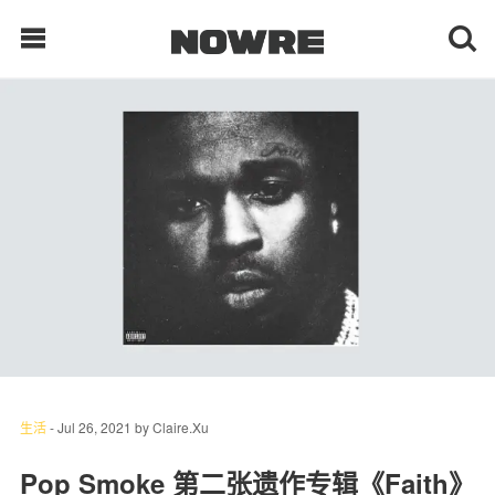
每日鲜榨
现客视点
每日栏目
时 尚
球 鞋
生 活
生活
-
Jul 26, 2021
by
Claire.Xu
科 技
Pop Smoke 第二张遗作专辑《Faith》