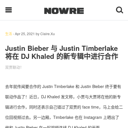
生活
-
Apr 25, 2021
by
Claire.Xu
每日鲜榨
Justin Bieber 与 Justin Timberlake
将在 DJ Khaled 的新专辑中进行合作
现客视点
双贾联动！
每日栏目
时 尚
去年就传闻要合作的 Justin Timberlake 和 Justin Bieber 终于要有
联动作品了！近日，DJ Khaled 发文称，小贾与大贾将在他的新专
球 鞋
辑进行合作，同时还表示自己错过了双贾的 face time，马上会给二
生 活
位回视频过去。另一边厢，Timberlake 也在 Instagram 上晒出了
科 技
他和 Justin Bieber 在一起视频连线 DJ Khaled 的画面。