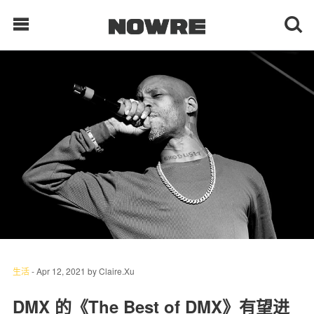
每日鲜榨
现客视点
每日栏目
时 尚
球 鞋
生 活
生活
-
Apr 12, 2021
by
Claire.Xu
科 技
DMX 的《The Best of DMX》有望进