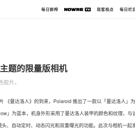
每日鲜榨
现客视点
每日栏
每日鲜榨
现客视点
人」主题的限量版相机
每日栏目
彩色胶片。
时 尚
球 鞋
影片 《曼达洛人》的到来，Polaroid 推出了一款以「曼达洛人」
生 活
d Now」为蓝本，机身外形采用了曼达洛人装甲的颜色和纹理，与
科 技
镜头、自动定时、动态闪光和双重曝光的功能。此次与相机一起