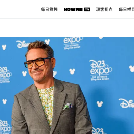
每日鲜榨
现客视点
每日栏
每日鲜榨
现客视点
每日栏目
时 尚
球 鞋
生 活
科 技