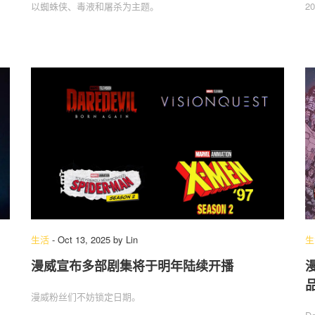
以蜘蛛侠、毒液和屠杀为主题。
2
生活
-
Oct 13, 2025
by
Lin
生
漫威宣布多部剧集将于明年陆续开播
漫威粉丝们不妨锁定日期。