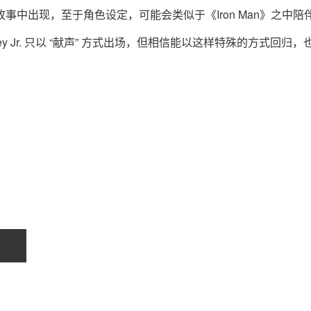
rt” 相关故事中出现，至于角色设定，可能会类似于《Iron Man》之中
owney Jr. 只以 “献声” 方式出场，但相信能以这样特殊的方式回归