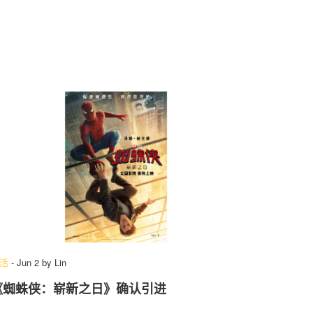
活
-
Jun 2
by
Lin
《蜘蛛侠：崭新之日》确认引进