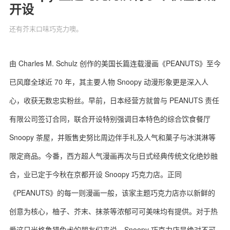
开设
还有芥末口味巧克力噢。
关于我们
联系我们
由 Charles M. Schulz 创作的美国长篇连载漫画《PEANUTS》至今
已风靡全球近 70 年，其主要人物 Snoopy 动漫形象更是深入人
心，收获无数忠实粉丝。早前，日本经营方就曾与 PEANUTS 责任
有限公司签订合同，联合开设特别强调日本特色的综合饮食餐厅
Snoopy 茶屋，并贩售史努比周边伴手礼及人气和菓子与冰淇淋等
限定商品。今番，西方超人气漫画再次与日式经典传统文化绝妙融
合，业已定于今秋在京都开设 Snoopy 巧克力店。正同
《PEANUTS》的每一则漫画一般，该家主题巧克力店亦以新鲜的
创意为核心，柚子、芥末、抹茶等浓郁可可美味均有提供。对于热
爱这只米格鲁猎兔犬的朋友们来说，Snoopy 巧克力店是绝对不可