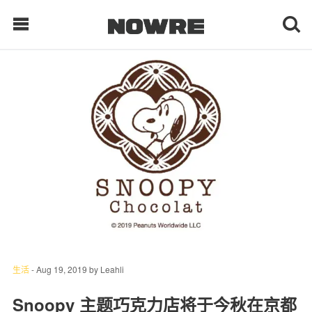
每日鲜榨
现客视点
每日栏目
时 尚
球 鞋
生 活
生活
-
Aug 19, 2019
by
Leahli
科 技
Snoopy 主题巧克力店将于今秋在京都