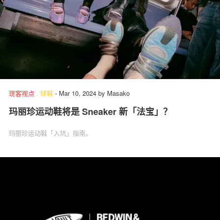
现客视点
.
球鞋
-
Mar 10, 2024
by
Masako
玛丽珍运动鞋将是 Sneaker 新「法宝」？
玛丽珍运动鞋「入坑」指南。