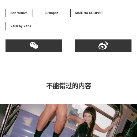
Ben Venom
Juxtapoz
MARTHA COOPER
Vault by Vans
不能错过的内容