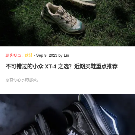
现客视点
.
球鞋
-
Sep 9, 2023
by
Lin
不可错过的小众 XT-4 之选？近期买鞋重点推荐
总有你心水的那款。