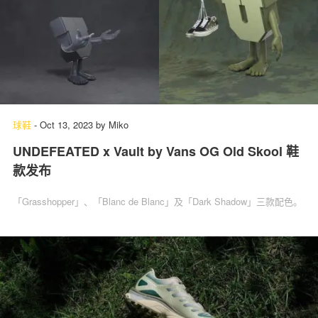
球鞋
-
Oct 13, 2023
by
Miko
UNDEFEATED x Vault by Vans OG Old Skool 鞋
款发布
「Grasshopper」、「Blanc de Blanc」及「Dark Shadow」三款配色。