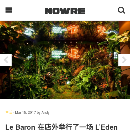
每日鲜榨
现客视点
每日栏目
时 尚
1
/ 6
球 鞋
生 活
生活
-
Mar 15, 2017
by
Andy
科 技
Le Baron 在店外举行了一场 L’Eden