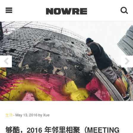
每日鲜榨
现客视点
每日栏目
时 尚
1
/ 8
球 鞋
生 活
生活
-
May 13, 2016
by
Xue
科 技
够酷，2016 年邻里相聚（MEETING