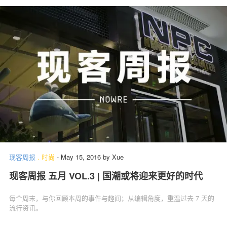
现客周报
.
时尚
-
May 15, 2016
by
Xue
现客周报 五月 VOL.3 | 国潮或将迎来更好的时代
每个周末，与你回顾本周的事件与趣闻；从编辑角度，重温过去 7 天的
流行资讯。