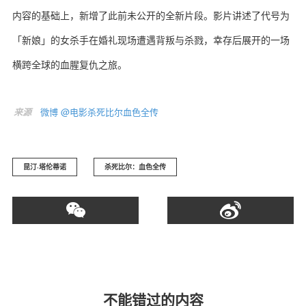
内容的基础上，新增了此前未公开的全新片段。影片讲述了代号为
「新娘」的女杀手在婚礼现场遭遇背叛与杀戮，幸存后展开的一场
横跨全球的血腥复仇之旅。
关于我们
联系我们
来源
微博 @电影杀死比尔血色全传
昆汀·塔伦蒂诺
杀死比尔：血色全传
不能错过的内容