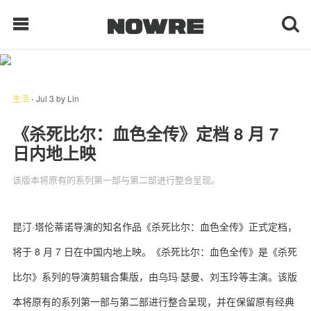
每日鲜榨
生活
-
Jul 3
by
Lin
《杀死比尔：血色全传》定档 8 月 7
现客视点
日内地上映
每日栏目
该版本将原有的系列第一部与第二部进行整合呈现。
时 尚
昆汀·塔伦蒂诺导演的知名作品《杀死比尔：血色全传》正式定档，
球 鞋
将于 8 月 7 日在中国内地上映。《杀死比尔：血色全传》是《杀死
生 活
比尔》系列的导演剪辑合集版，由乌玛·瑟曼、刘玉玲等主演。该版
科 技
本将原有的系列第一部与第二部进行整合呈现，并在保留原有经典