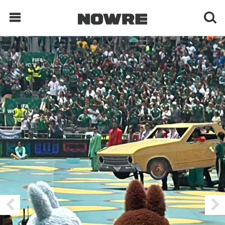
每日鲜榨
现客视点
每日栏目
时 尚
球 鞋
生 活
科 技