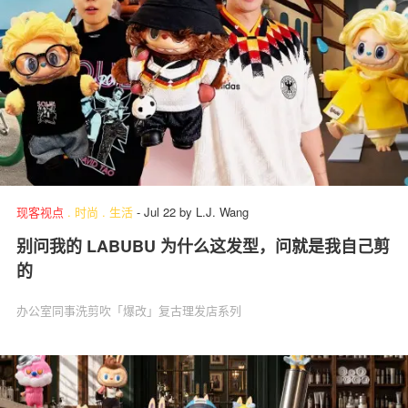
现客视点
.
时尚
.
生活
-
Jul 22
by
L.J. Wang
别问我的 LABUBU 为什么这发型，问就是我自己剪
的
办公室同事洗剪吹「爆改」复古理发店系列