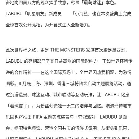
奋地向四面八方的观众挥手致意，尽显「最萌球迷」本色。
LABUBU「明星朋友」新成员——「小海盐」也在本次盛典上完成
全球首次公开亮相，为开幕式注入全新活力。
此次世界杯之旅，更是 THE MONSTERS 家族首次踏足墨西哥，
LABUBU 的亮相彰显了其日益高涨的国际影响力。正如世界杯所传
递的合作精神——在这个国际赛场上，全世界因热爱相聚，为激情
喝彩。6 月底上海、深圳、香港三城将陆续启动主题展览活动，通
过沉浸造景、球迷互动、城市联动等互动玩法，让 LABUBU 化身
「看球搭子」，为粉丝创造独一无二的陪伴与回忆。泡泡玛特城市
乐园也将推出 FIFA 主题美陈装置与「夺冠派对」LABUBU 见面
会，搭配特色餐饮，营造全园共庆的沉浸式氛围。从街头到乐园，