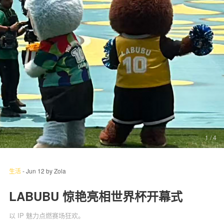
关于我们
联系我们
1
/ 4
生活
-
Jun 12
by
Zola
LABUBU 惊艳亮相世界杯开幕式
以 IP 魅力点燃赛场狂欢。