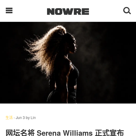
每日鲜榨
现客视点
每日栏目
时 尚
球 鞋
生 活
生活
-
Jun 3
by
Lin
科 技
网坛名将 Serena Williams 正式宣布