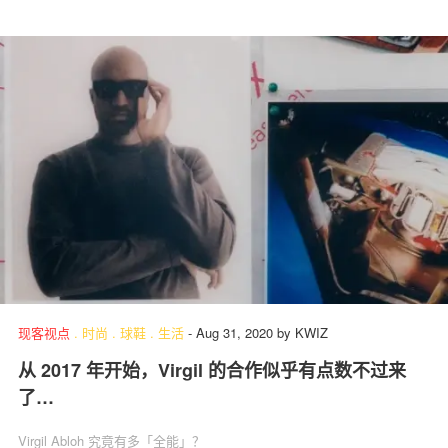
现客视点
.
时尚
.
球鞋
.
生活
-
Aug 31, 2020
by
KWIZ
从 2017 年开始，Virgil 的合作似乎有点数不过来
了…
Virgil Abloh 究竟有多「全能」？