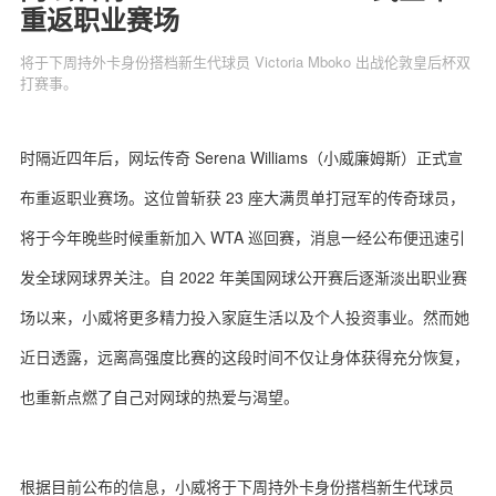
重返职业赛场
将于下周持外卡身份搭档新生代球员 Victoria Mboko 出战伦敦皇后杯双
打赛事。
关于我们
联系我们
时隔近四年后，网坛传奇 Serena Williams（小威廉姆斯）正式宣
布重返职业赛场。这位曾斩获 23 座大满贯单打冠军的传奇球员，
将于今年晚些时候重新加入 WTA 巡回赛，消息一经公布便迅速引
发全球网球界关注。自 2022 年美国网球公开赛后逐渐淡出职业赛
场以来，小威将更多精力投入家庭生活以及个人投资事业。然而她
近日透露，远离高强度比赛的这段时间不仅让身体获得充分恢复，
也重新点燃了自己对网球的热爱与渴望。
根据目前公布的信息，小威将于下周持外卡身份搭档新生代球员