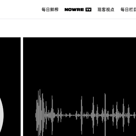
每日鲜榨
现客视点
每日栏
每日鲜榨
现客视点
每日栏目
时 尚
球 鞋
生 活
科 技