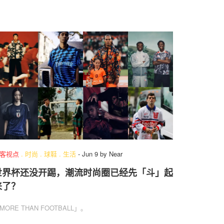
客视点
.
时尚
.
球鞋
.
生活
-
Jun 9
by
Near
世界杯还没开踢，潮流时尚圈已经先「斗」起
来了？
MORE THAN FOOTBALL」。