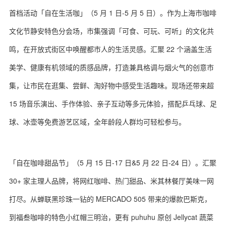
首档活动「自在生活咖」（5 月 1 日-5 月 5 日）。作为上海市咖啡
文化节静安特色分会场，市集强调「可食、可玩、可听」的文化共
鸣，在开放式街区中唤醒都市人的生活灵感。汇聚 22 个涵盖生活
美学、健康有机领域的质感品牌，打造兼具格调与烟火气的创意市
集，让市民在逛集、尝鲜、淘好物中感受生活趣味。现场还带来超
15 场音乐演出、手作体验、亲子互动等多元体验，搭配乒乓球、足
球、冰壶等免费游艺区域，全年龄段人群均可轻松参与。
「自在咖啡甜品节」（5 月 15 日-17 日&5 月 22 日-24 日）。汇聚
30+ 家主理人品牌，将网红咖啡、热门甜品、米其林餐厅美味一网
打尽。从蝉联黑珍珠一钻的 MERCADO 505 带来的爆款巴斯克，
到福叁咖啡的特色小红帽三明治，更有 puhuhu 原创 Jellycat 蔬菜