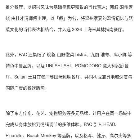
推介餐厅，以绍兴风味为基础呈现更精致的当代表达；瓯叙·温州家
烧 由杜才清师傅主理，以「叙」为名，将温州家宴的温情记忆与瓯
菜文化的当代表达相结合，并入选 2026 上海米其林指南餐厅。
此外，PAC 还集结了 皖荟·山野徽菜 bistro、九厨·淮粤、席小鲜 等
特色中餐品牌，以及 UNI SHUSHI、POMODORO 意大利家庭餐
厅、Sultan 土耳其餐厅等国际风味餐厅，共同构成兼具地域深度与
国际广度的餐饮版图。
除了东方疗愈、花艺、宠物服务等多元品牌，让用户在同一场域中
完成从身体放松到情绪调节的多维体验。PAC 引入 HEAD、
Pinarello、Beach Monkey 等品牌，以及格斗、健身、高尔夫等多