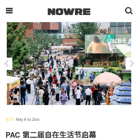
每日鲜榨
现客视点
每日栏目
时 尚
1
/ 5
球 鞋
生 活
生活
-
May 8
by
Zola
科 技
PAC 第二届自在生活节启幕