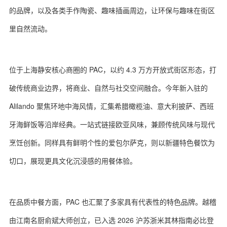
的品牌，以及各类手作陶瓷、趣味插画周边，让环保与趣味在街区
里自然流动。
位于上海静安核心商圈的 PAC，以约 4.3 万方开放式街区形态，打
破传统商业边界，将商业、自然与社交空间融合。今年新入驻的
Alilando 聚焦环地中海风情，汇集希腊橄榄油、意大利披萨、西班
牙海鲜饭等沿岸经典。一站式链接欧亚风味，兼顾传统风味与现代
烹饪创新。同样具有鲜明个性的爱包尔萨克，则以新疆特色餐饮为
切口，展现更具文化沉浸感的用餐体验。
在品质中餐方面，PAC 也汇聚了多家具有代表性的特色品牌。越稽
由江南名厨俞斌大师创立，已入选 2026 沪苏浙米其林指南必比登