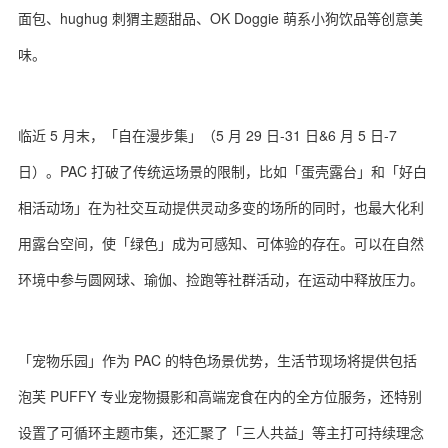
面包、hughug 刺猬主题甜品、OK Doggie 萌系小狗饮品等创意美
味。
临近 5 月末，「自在漫步集」（5 月 29 日-31 日&6 月 5 日-7
日）。PAC 打破了传统运场景的限制，比如「蛋壳露台」和「好白
相活动场」在为社交互动提供灵动多变的场所的同时，也最大化利
用露台空间，使「绿色」成为可感知、可体验的存在。可以在自然
环境中参与圆网球、瑜伽、捡跑等社群活动，在运动中释放压力。
「宠物乐园」作为 PAC 的特色场景优势，生活节现场将提供包括
泡芙 PUFFY 专业宠物摄影和高端宠食在内的全方位服务，还特别
设置了可循环主题市集，还汇聚了「三人共益」等主打可持续理念