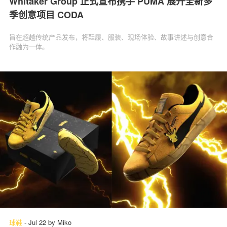
Whitaker Group 正式宣布携手 PUMA 展开全新多
季创意项目 CODA
旨在超越传统产品发布，将鞋履、服装、现场体验、故事讲述与创意合
作融为一体。
球鞋
-
Jul 22
by
Miko