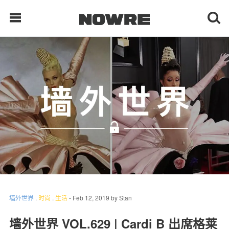
每日鲜榨
现客视点
每日栏目
时 尚
球 鞋
生 活
墙外世界
.
时尚
.
生活
-
Feb 12, 2019
by
Stan
科 技
墙外世界 VOL.629 | Cardi B 出席格莱