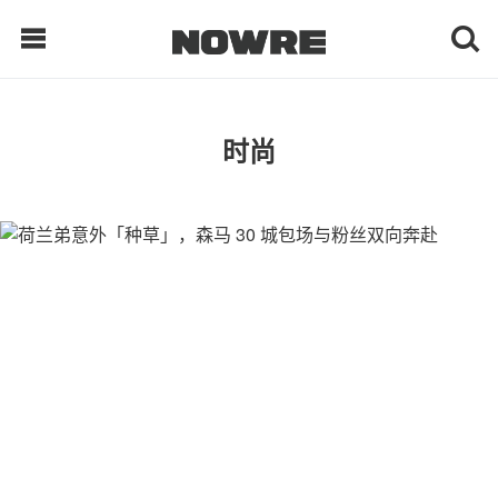
每日鲜榨
时尚
现客视点
每日栏目
时 尚
球 鞋
生 活
科 技