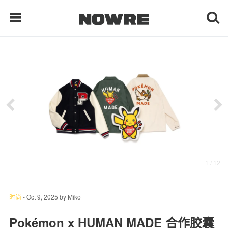
每日鲜榨
现客视点
每日栏目
时 尚
1
/ 12
球 鞋
生 活
时尚
-
Oct 9, 2025
by
Miko
科 技
Pokémon x HUMAN MADE 合作胶囊