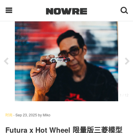
每日鲜榨
现客视点
每日栏目
时 尚
1
/ 12
球 鞋
生 活
时尚
-
Sep 23, 2025
by
Miko
科 技
Futura x Hot Wheel 限量版三菱模型