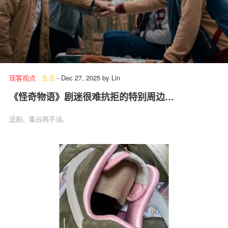
现客视点
.
生活
-
Dec 27, 2025
by
Lin
《怪奇物语》剧迷很难抗拒的特别周边…
追剧、集谷两不误。