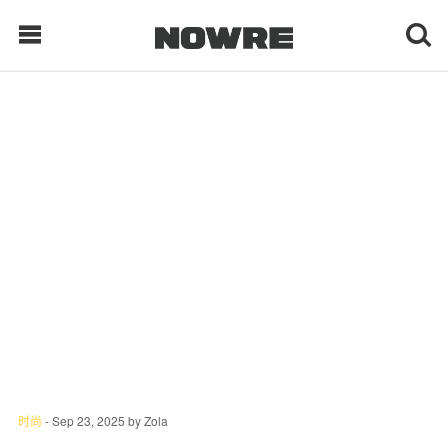
每日鲜榨
现客视点
每日栏目
时 尚
球 鞋
生 活
时尚
-
Sep 23, 2025
by
Zola
科 技