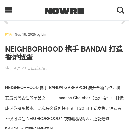
1
/ 12
每日鲜榨
时尚
-
Sep 19, 2025
by
Lin
NEIGHBORHOOD 携手 BANDAI 打造
香炉扭蛋
现客视点
将于 9 月 20 日正式发售。
每日栏目
时 尚
NEIGHBORHOOD 携手 BANDAI GASHAPON 展开全新合作，将
其最具代表性的单品之一——Incense Chamber（香炉摆件） 打造
球 鞋
成迷你扭蛋版本。此次联名系列将于 9 月 20 日正式发售，消费者
生 活
不仅可以在 NEIGHBORHOOD 官方旗舰店购入，还能通过
科 技
BANDAI 的扭蛋机抽取获得。