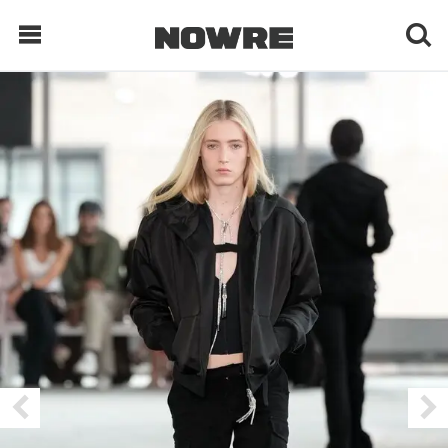
每日鲜榨
现客视点
每日栏目
时 尚
球 鞋
生 活
科 技