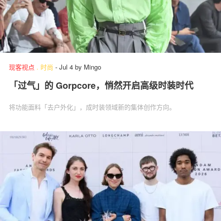
现客视点
.
时尚
-
Jul 4
by
Mingo
「过气」的 Gorpcore，悄然开启高级时装时代
将功能面料「去户外化」，成时装领域新的集体创作方向。