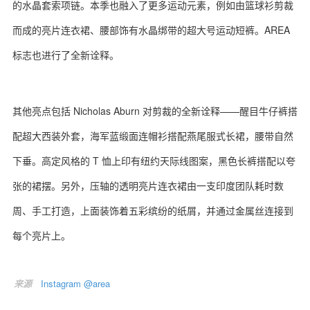
的水晶套索项链。本季也融入了更多运动元素，例如由篮球衫剪裁
而成的亮片连衣裙、腰部饰有水晶绑带的超大号运动短裤。AREA
标志也进行了全新诠释。
其他亮点包括 Nicholas Aburn 对剪裁的全新诠释——醒目牛仔裤搭
配超大西装外套，海军蓝缎面连帽衫搭配燕尾服式长裙，腰带自然
下垂。高定风格的 T 恤上印有纽约天际线图案，黑色长裤搭配以夸
张的裙摆。另外，压轴的透明亮片连衣裙由一支印度团队耗时数
周、手工打造，上面装饰着五彩缤纷的纸屑，并通过金属丝连接到
每个亮片上。
来源
Instagram @area