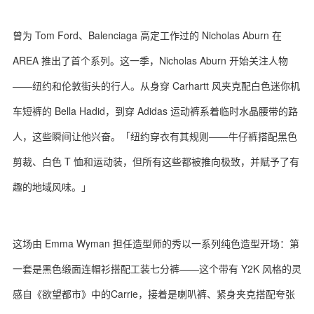
曾为 Tom Ford、Balenciaga 高定工作过的 Nicholas Aburn 在
AREA 推出了首个系列。这一季，Nicholas Aburn 开始关注人物
——纽约和伦敦街头的行人。从身穿 Carhartt 风夹克配白色迷你机
车短裤的 Bella Hadid，到穿 Adidas 运动裤系着临时水晶腰带的路
人，这些瞬间让他兴奋。「纽约穿衣有其规则——牛仔裤搭配黑色
剪裁、白色 T 恤和运动装，但所有这些都被推向极致，并赋予了有
趣的地域风味。」
这场由 Emma Wyman 担任造型师的秀以一系列纯色造型开场：第
一套是黑色缎面连帽衫搭配工装七分裤——这个带有 Y2K 风格的灵
感自《欲望都市》中的Carrie，接着是喇叭裤、紧身夹克搭配夸张