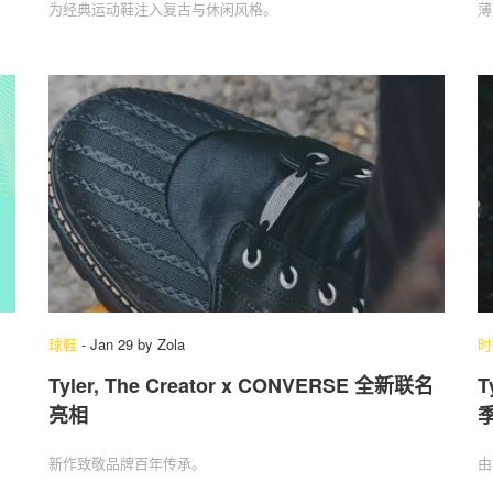
为经典运动鞋注入复古与休闲风格。
薄
球鞋
-
Jan 29
by
Zola
时
Tyler, The Creator x CONVERSE 全新联名
T
亮相
新作致敬品牌百年传承。
由