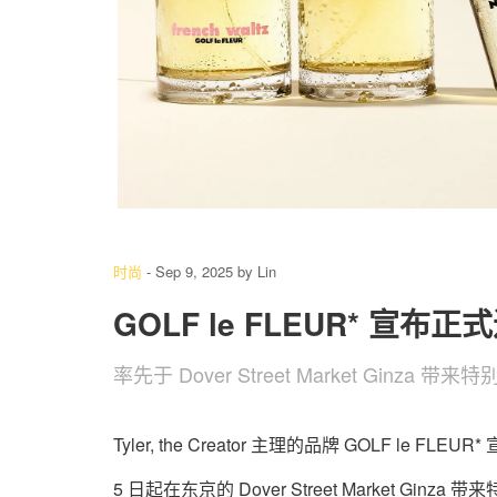
8
/ 8
时尚
-
Sep 9, 2025
by
Lin
GOLF le FLEUR* 宣
率先于 Dover Street Market Ginza 
Tyler, the Creator 主理的品牌 GOLF le
5 日起在东京的 Dover Street Market G