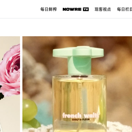
每日鲜榨
现客视点
每日栏
每日鲜榨
现客视点
每日栏目
时 尚
球 鞋
生 活
科 技