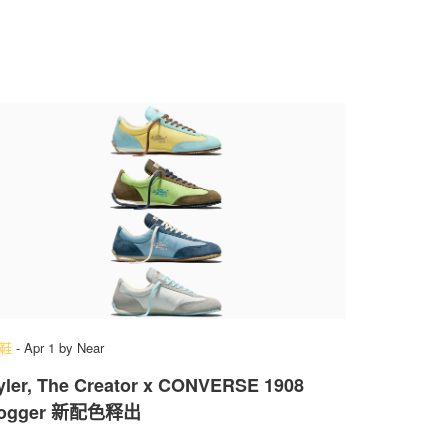
鞋
-
Apr 1
by
Near
yler, The Creator x CONVERSE 1908
ogger 新配色释出