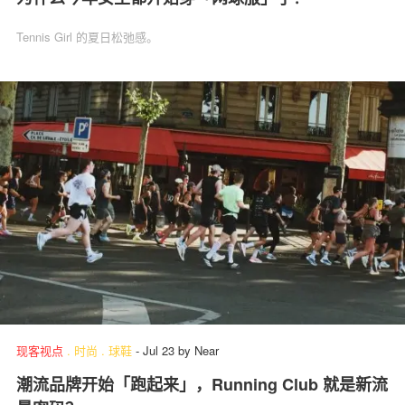
Tennis Girl 的夏日松弛感。
现客视点
.
时尚
.
球鞋
-
Jul 23
by
Near
潮流品牌开始「跑起来」，Running Club 就是新流