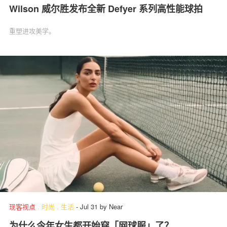
Wilson 威尔胜发布全新 Defyer 系列高性能球拍
重塑进攻美学。
现客视点
.
时尚
.
生活
-
Jul 31
by
Near
为什么今年女生都开始穿「网球服」了？