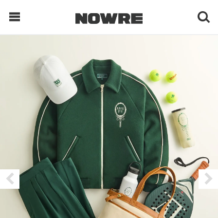
每日鲜榨
现客视点
每日栏目
时 尚
球 鞋
生 活
科 技