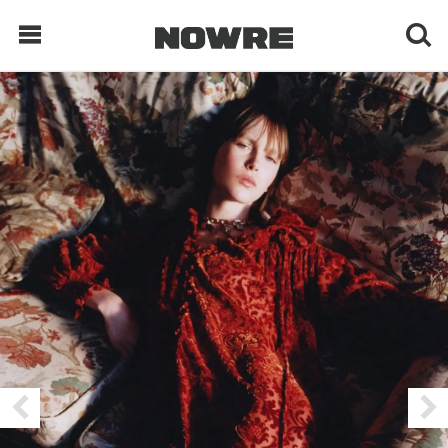
每日鲜榨
现客视点
每日栏目
时 尚
球 鞋
生 活
科 技