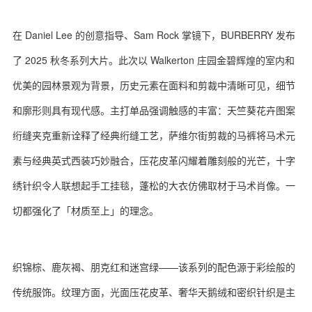
在 Daniel Lee 的创意指导、Sam Rock 掌镜下，BURBERRY 发布
了 2025 秋冬系列大片。此次以 Walkerton 庄园金碧辉煌的室内和
优美的园林景观为背景，历史元素在面料和剪裁中清晰可见，细节
和廓形则具有现代感。主打单品强调触感的丰富：天竺葵花卉图案
绗缝夹克重新诠释了经典绗缝工艺，萨维尔街剪裁的马裤将马术元
素与经典英式西装巧妙融合，压花皮革闪耀着雕刻般的光芒，十字
绣针织令人联想起手工挂毯，蓬松的大衣仿佛取材于马术肖像。一
切都强化了「材质至上」的理念。
织锦棕、鹿灰褐、朋克红和迷宫绿——该系列的配色源于彩绘般的
传统服饰。纹理方面，光面压花皮革、奢华天鹅绒和密织针织是主