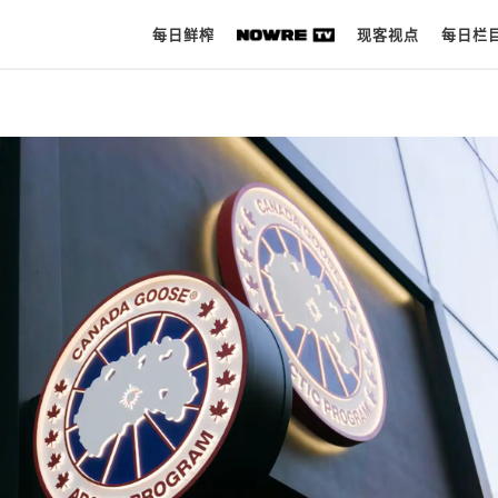
每日鲜榨
现客视点
每日栏
每日鲜榨
现客视点
每日栏目
时 尚
球 鞋
生 活
科 技