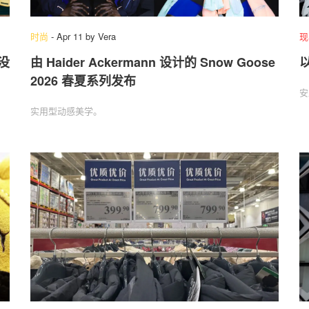
时尚
-
Apr 11
by
Vera
现
没
由 Haider Ackermann 设计的 Snow Goose
以
2026 春夏系列发布
安
实用型动感美学。