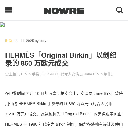
每日鲜榨
时尚
-
Jul 11, 2025
by
terry
HERMÈS「Original Birkin」以创纪
现客视点
录的 860 万欧元成交
每日栏目
史上首只 Birkin 手袋，于 1980 年代专为女演员 Jane Birkin 制作。
时 尚
在巴黎时间 7 月 10 日的苏富比拍卖会上，女演员 Jane Birkin 曾使
球 鞋
用过的 HERMÈS Birkin 手袋最终以 860 万欧元（约合人民币
生 活
7,200 万元）成交。这款被称为「Original Birkin」的黑色皮革包由
科 技
HERMÈS 于 1980 年代专为 Birkin 制作，保留多处独有设计及使用