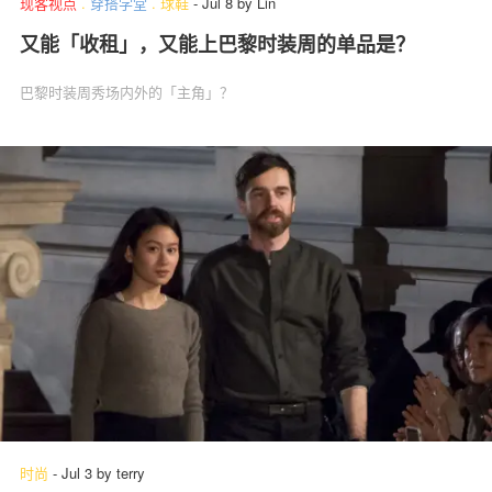
现客视点
.
穿搭学堂
.
球鞋
-
Jul 8
by
Lin
又能「收租」，又能上巴黎时装周的单品是？
巴黎时装周秀场内外的「主角」？
时尚
-
Jul 3
by
terry