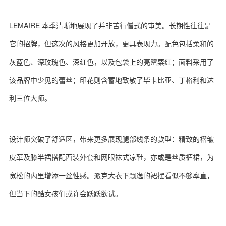
LEMAIRE 本季清晰地展现了并非苦行僧式的审美。长期性往往是
它的招牌，但这次的风格更加开放，更具表现力。配色包括柔和的
灰蓝色、深玫瑰色、深红色，以及包袋上的亮罂粟红；面料采用了
该品牌中少见的蕾丝；印花则含蓄地致敬了毕卡比亚、丁格利和达
利三位大师。
设计师突破了舒适区，带来更多展现腿部线条的款型：精致的褶皱
皮革及膝半裙搭配西装外套和网眼袜式凉鞋，亦或是丝质裤裙，为
宽松的内里增添一丝性感。派克大衣下飘逸的裙摆看似不够率直，
但当下的酷女孩们或许会跃跃欲试。