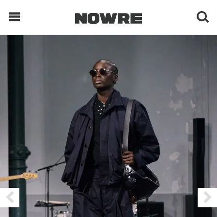
每日鲜榨
现客视点
每日栏目
时 尚
球 鞋
生 活
科 技