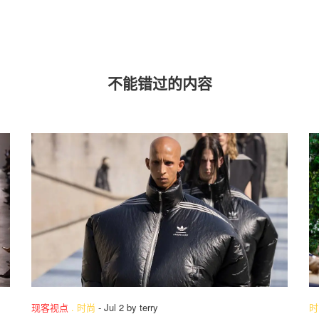
不能错过的内容
现客视点
.
时尚
-
Jul 2
by
terry
时