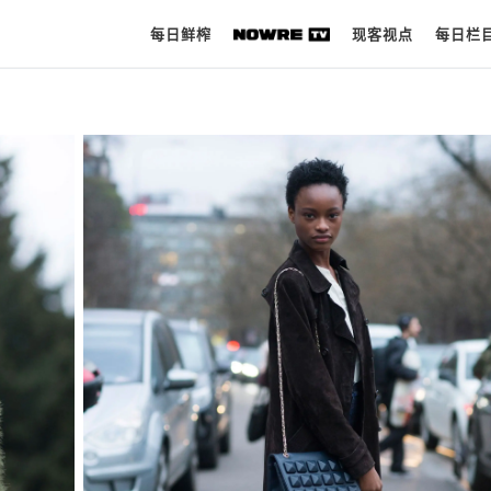
每日鲜榨
现客视点
每日栏
每日鲜榨
现客视点
每日栏目
时 尚
球 鞋
生 活
科 技