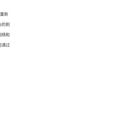
被重新
色的刺
刺绣和
何通过