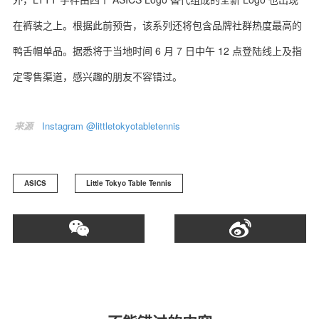
在裤装之上。根据此前预告，该系列还将包含品牌社群热度最高的
鸭舌帽单品。据悉将于当地时间 6 月 7 日中午 12 点登陆线上及指
定零售渠道，感兴趣的朋友不容错过。
关于我们
联系我们
来源
Instagram @littletokyotabletennis
ASICS
Little Tokyo Table Tennis