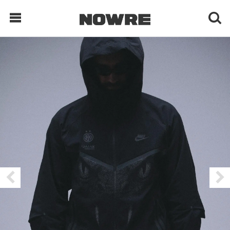
每日鲜榨
现客视点
每日栏目
时 尚
球 鞋
生 活
科 技