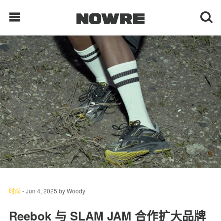
每日鲜榨
现客视点
每日栏目
时 尚
球 鞋
生 活
时尚
-
Jun 4, 2025
by
Woody
科 技
Reebok 与 SLAM JAM 合作扩大品牌