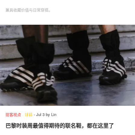
兼具收藏价值与日常穿搭。
现客视点
.
球鞋
-
Jul 3
by
Lin
巴黎时装周最值得期待的联名鞋，都在这里了