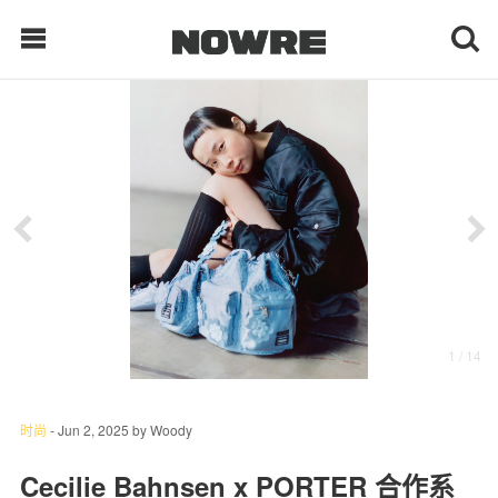
每日鲜榨
现客视点
每日栏目
时 尚
1
/ 14
球 鞋
生 活
时尚
-
Jun 2, 2025
by
Woody
科 技
Cecilie Bahnsen x PORTER 合作系