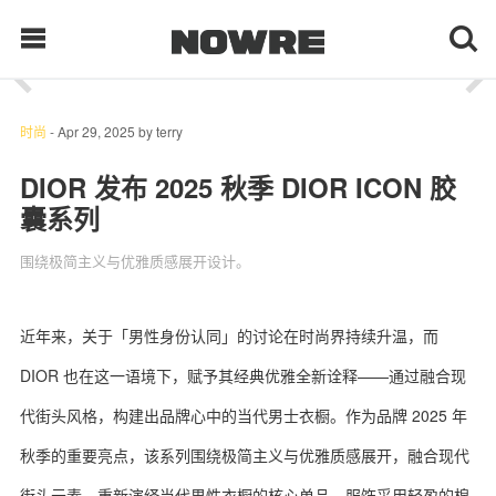
1
/ 18
每日鲜榨
时尚
-
Apr 29, 2025
by
terry
DIOR 发布 2025 秋季 DIOR ICON 胶
囊系列
现客视点
围绕极简主义与优雅质感展开设计。
每日栏目
时 尚
近年来，关于「男性身份认同」的讨论在时尚界持续升温，而
DIOR 也在这一语境下，赋予其经典优雅全新诠释——通过融合现
球 鞋
代街头风格，构建出品牌心中的当代男士衣橱。作为品牌 2025 年
生 活
秋季的重要亮点，该系列围绕极简主义与优雅质感展开，融合现代
科 技
街头元素，重新演绎当代男性衣橱的核心单品。服饰采用轻盈的棉