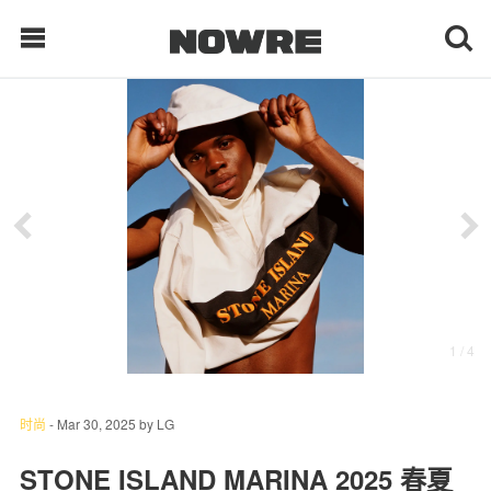
每日鲜榨
现客视点
每日栏目
时 尚
1
/ 4
球 鞋
生 活
时尚
-
Mar 30, 2025
by
LG
科 技
STONE ISLAND MARINA 2025 春夏