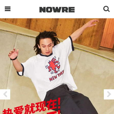
每日鲜榨
现客视点
每日栏目
时 尚
球 鞋
生 活
科 技