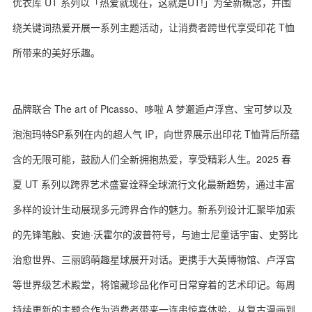
优衣库 UT 系列以「热爱就现在，这就是UT!」为全新概念，并围
绕关键词热爱开展一系列主题活动，让消费者跨世代享受印花 T恤
所带来的美好乐趣。
品牌联合 The art of Picasso、哆啦 A 梦邂逅卢浮宫、宝可梦以及
泡泡玛特SP系列在内的超人气 IP，向世界展示出印花 T恤背后所蕴
含的无限可能，鼓励人们全新拥抱热爱，享受精彩人生。2025 春
夏 UT 系列以跨界艺术盛宴诠释全球流行文化最新趋势，通过丰富
多样的设计生动展现多元跨界合作的魅力。新系列设计汇聚毕加索
的先锋笔触、安迪·沃霍尔的波普符号，与迪士尼童话宇宙、史努比
治愈世界、三丽鸥萌趣星球展开对话。更携手大英博物馆、卢浮宫
等世界级艺术殿堂，将馆藏珍品化作可日常穿着的艺术印记。每周
持续更新的主题合作为消费者带来一连串惊喜体验，从复古漫画到