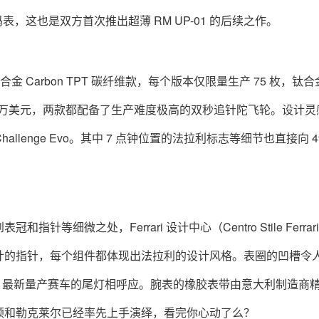
码表，这也是双方首次推出超薄 RM UP-01 的后续之作。
喷砂钛合金 Carbon TPT 碳纤维款，每个版本仅限量生产 75 枚，钛
高达 150 万美元，两款都配备了生产难度极高的双秒追针陀飞轮。设计
8 Challenge Evo。其中 7 点钟位置的法拉利标志等细节也直接向 4
细微之处，Ferrari 设计中心（Centro Stile Ferrar
计的指针，每个组件都体现出法拉利的设计风格。表圈的凹槽令
Ferrari 最新量产赛车的尾灯相呼应。腕表的橡胶表带由意大利制造商
顿和勒克莱尔已经率先上手演绎，看完你心动了么？