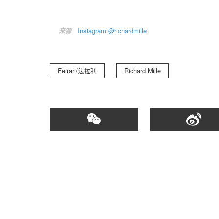
来源
Instagram @richardmille
Ferrari/法拉利
Richard Mille