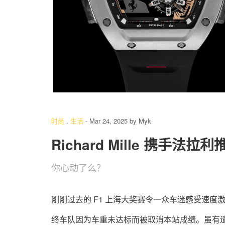
5
/ 17
时尚
.
生活
-
Mar 24, 2025
by
Myk
Richard Mille 携手法拉利
你心动了么？
刚刚过去的 F1 上海大奖赛令一众车迷感受速
终车队因为车重未达标而被取消本站成绩。虽有遗憾，但