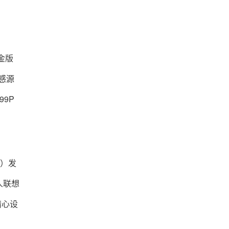
合金版
灵感源
99P
i）发
人联想
精心设