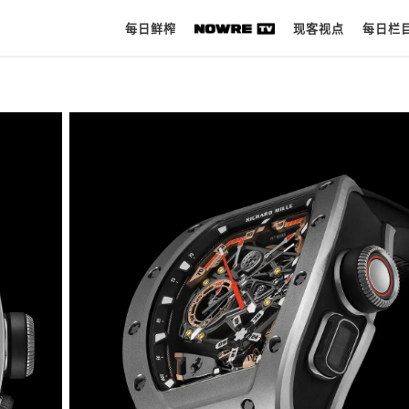
每日鲜榨
现客视点
每日栏
每日鲜榨
现客视点
每日栏目
时 尚
球 鞋
生 活
科 技