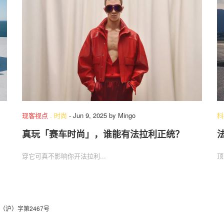
现客视点
.
时尚
-
Jun 9, 2025
by
Mingo
科
真玩「赛车时尚」，谁能有法拉利正统？
法
穿它可真不影响你开法拉利...
顶
（沪）字第2467号