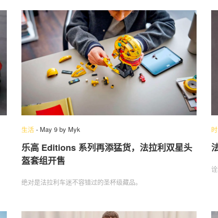
生活
-
May 9
by
Myk
时
乐高 Editions 系列再添猛货，法拉利双星头
盔套组开售
诠
绝对是法拉利车迷不容错过的圣杯级藏品。