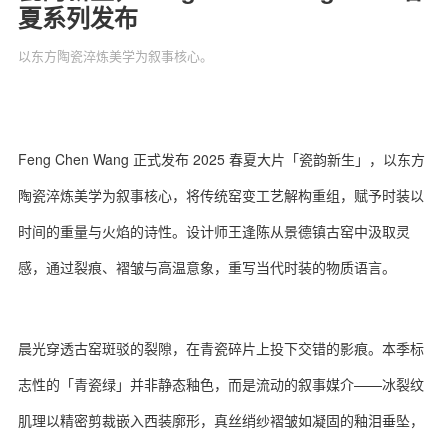
夏系列发布
以东方陶瓷淬炼美学为叙事核心。
关于我们
联系我们
Feng Chen Wang 正式发布 2025 春夏大片「瓷韵新生」，以东方
陶瓷淬炼美学为叙事核心，将传统窑变工艺解构重组，赋予时装以
时间的重量与火焰的诗性。设计师王逢陈从景德镇古窑中汲取灵
感，通过裂痕、褶皱与高温意象，重写当代时装的物质语言。
晨光穿透古窑斑驳的裂隙，在青瓷碎片上投下交错的影痕。本季标
志性的「青瓷绿」并非静态釉色，而是流动的叙事媒介——冰裂纹
肌理以精密剪裁嵌入西装廓形，真丝绡纱褶皱如凝固的釉泪垂坠，