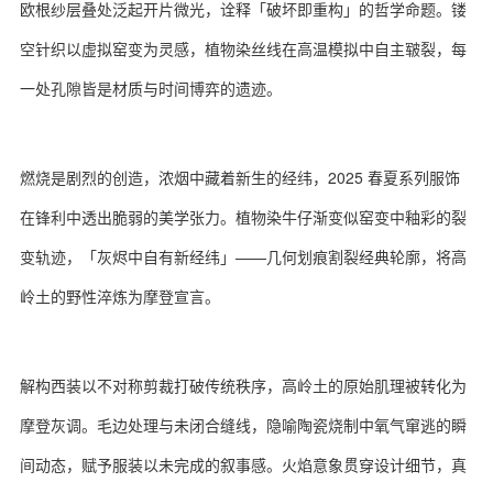
欧根纱层叠处泛起开片微光，诠释「破坏即重构」的哲学命题。镂
空针织以虚拟窑变为灵感，植物染丝线在高温模拟中自主皲裂，每
一处孔隙皆是材质与时间博弈的遗迹。
燃烧是剧烈的创造，浓烟中藏着新生的经纬，2025 春夏系列服饰
在锋利中透出脆弱的美学张力。植物染牛仔渐变似窑变中釉彩的裂
变轨迹，「灰烬中自有新经纬」——几何划痕割裂经典轮廓，将高
岭土的野性淬炼为摩登宣言。
解构西装以不对称剪裁打破传统秩序，高岭土的原始肌理被转化为
摩登灰调。毛边处理与未闭合缝线，隐喻陶瓷烧制中氧气窜逃的瞬
间动态，赋予服装以未完成的叙事感。火焰意象贯穿设计细节，真