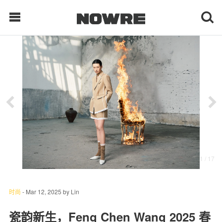
每日鲜榨
现客视点
每日栏目
时 尚
1
/ 17
球 鞋
生 活
时尚
-
Mar 12, 2025
by
Lin
科 技
瓷韵新生，Feng Chen Wang 2025 春