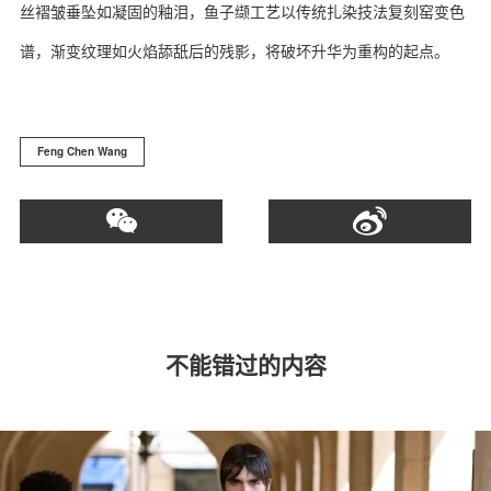
丝褶皱垂坠如凝固的釉泪，鱼子缬工艺以传统扎染技法复刻窑变色
谱，渐变纹理如火焰舔舐后的残影，将破坏升华为重构的起点。
Feng Chen Wang
不能错过的内容