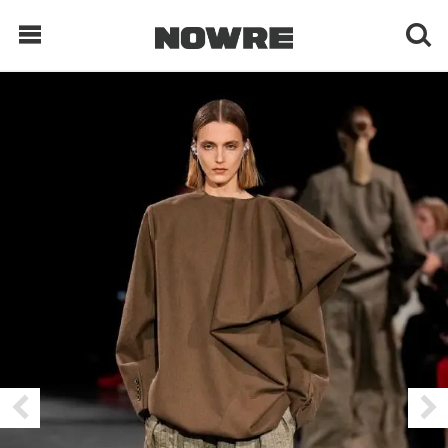
每日鲜榨
现客视点
每日栏目
时 尚
球 鞋
生 活
科 技