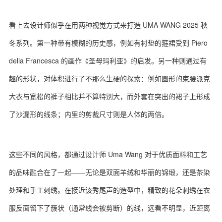
看上去设计师似乎在用两种视觉方式来打造 UMA WANG 2025 秋
冬系列。第一种带有模糊的历史感，例如有衬垫的箍裙受到 Piero
della Francesca 的画作《圣母玛利亚》的启发。另一种则通过有
趣的形状，对体积进行了不那么生硬的探索：例如圆形的束腰派克
大衣与宽松的裤子相比并不算特别大，而外套在突出的裙子上形成
了沙漏形的线条；内里的剪裁尺寸则是人体的两倍。
这些不同的风格，都通过设计师 Uma Wang 对于优质面料和工艺
的品味融合在了一起——无论是双面羊绒和华丽的锦缎，还是茶染
处理和手工刺绣。在接近该秀尾声的造型中，精致的花朵刺绣在衣
服反面留下了簇状（通常线会被剪断）的线，远看不明显，近距离