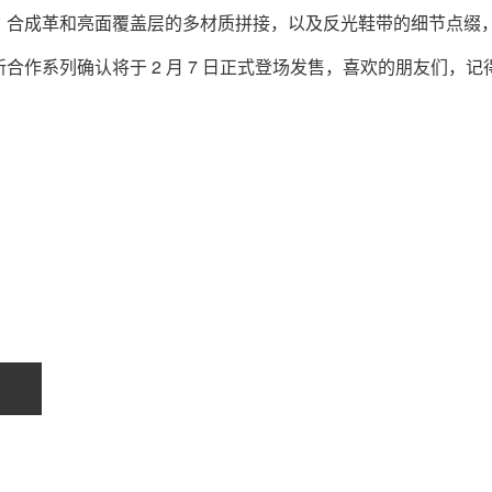
、合成革和亮面覆盖层的多材质拼接，以及反光鞋带的细节点缀
作系列确认将于 2 月 7 日正式登场发售，喜欢的朋友们，记