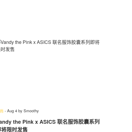
尚
-
Aug 4
by
Smoothy
andy the Pink x ASICS 联名服饰胶囊系列
即将限时发售