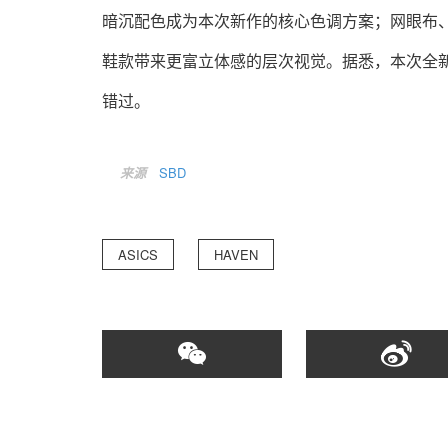
暗沉配色成为本次新作的核心色调方案；网眼布
鞋款带来更富立体感的层次视觉。据悉，本次全新合
错过。
来源
SBD
ASICS
HAVEN