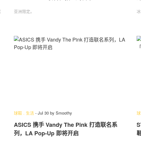
素
亚洲限定。
冰
球鞋
.
生活
-
Jul 30
by
Smoothy
球
ASICS 携手 Vandy The Pink 打造联名系
S
列，LA Pop-Up 即将开启
鞋