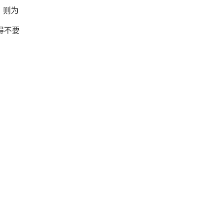
，则为
得不要