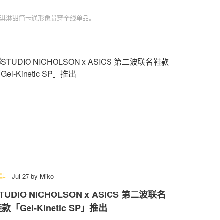
淇淋甜筒卡通形象贯穿全线单品。
鞋
-
Jul 27
by
Miko
TUDIO NICHOLSON x ASICS 第二波联名
款「Gel-Kinetic SP」推出