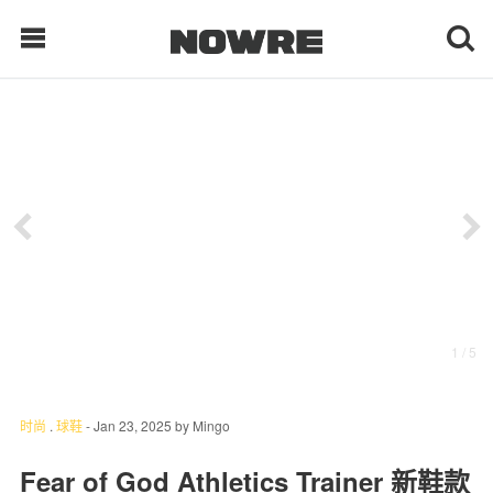
每日鲜榨
现客视点
每日栏目
时 尚
1
/ 5
球 鞋
生 活
时尚
.
球鞋
-
Jan 23, 2025
by
Mingo
科 技
Fear of God Athletics Trainer 新鞋款