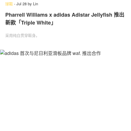
球鞋
-
Jul 28
by
Lin
Pharrell Williams x adidas Adistar Jellyfish 推出
新款「Triple White」
采用纯白贯穿鞋身。