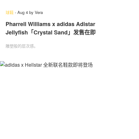
球鞋
-
Aug 4
by
Vera
Pharrell Williams x adidas Adistar
Jellyfish「Crystal Sand」发售在即
雕塑般的层次感。