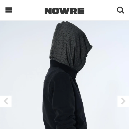
每日鲜榨
现客视点
每日栏目
时 尚
球 鞋
生 活
科 技