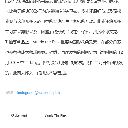
的人气使得品牌即将再度发售该系列。其中囊括依据伊布、腕力、
卡比兽等经典形象打造的摇粒绒拉链卫衣，多处还原细节以及蓬松
外观与这部众多人心目中的经典产生了紧密的互动。此外还将众多
宝可梦以剪影以及「图鉴」的形式呈现在牛仔裤、拼接棒球夹克、
T 恤等单品上。Vandy the Pink 重要的圆形花朵元素，在部分角落
也被替换成大师球图案。据悉，再度发售的时间定为当地时间的 12
月 30 日中午 12 点，但将会采用预售的形式，明年二月开始陆续发
货，此前未能入手的朋友不容错过。
来源
Instagram @vandythepink
《Pokémon》
Vandy The Pink