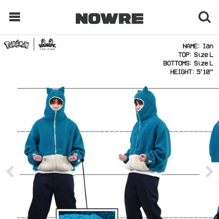
每日鲜榨
现客视点
每日栏目
时 尚
球 鞋
生 活
科 技