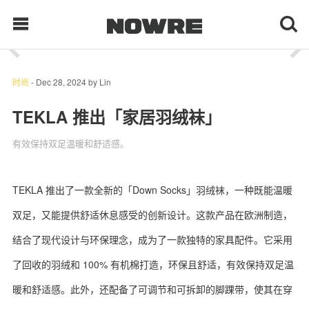
1
/ 6
每日鲜榨
时尚
-
Dec 28, 2024
by
Lin
TEKLA 推出「家居羽绒袜」
现客视点
有效保持双足温暖和舒适感。
每日栏目
TEKLA 推出了一款全新的「Down Socks」羽绒袜，一种既能温暖
时 尚
双足，又能提供舒适休息感受的创新设计。这款产品在欧洲制造，
球 鞋
结合了现代设计与环保理念，成为了一款独特的家具配件。它采用
了回收的羽绒和 100% 有机棉打造，环保且舒适，有效保持双足温
生 活
暖和舒适感。此外，还配备了可调节和可拆卸的脚踝带，使其在穿
科 技