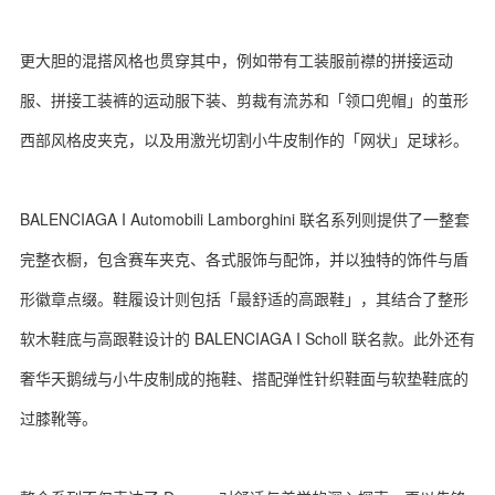
更大胆的混搭风格也贯穿其中，例如带有工装服前襟的拼接运动
服、拼接工装裤的运动服下装、剪裁有流苏和「领口兜帽」的茧形
西部风格皮夹克，以及用激光切割小牛皮制作的「网状」足球衫。
BALENCIAGA I Automobili Lamborghini 联名系列则提供了一整套
完整衣橱，包含赛车夹克、各式服饰与配饰，并以独特的饰件与盾
形徽章点缀。鞋履设计则包括「最舒适的高跟鞋」，其结合了整形
软木鞋底与高跟鞋设计的 BALENCIAGA I Scholl 联名款。此外还有
奢华天鹅绒与小牛皮制成的拖鞋、搭配弹性针织鞋面与软垫鞋底的
过膝靴等。