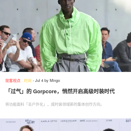
现客视点
.
时尚
-
Jul 4
by
Mingo
「过气」的 Gorpcore，悄然开启高级时装时代
将功能面料「去户外化」，成时装领域新的集体创作方向。