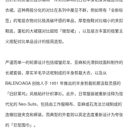
衣裙。这种两极分化的对比在系列中屡见不鲜，例如带有「全新标
签」的笔挺衣物对比极具破坏感的单品，厚垫拖鞋对比缩小的夹扣
鞋底，蓬松的大裙摆对比超短「微型裙」，以及层次丰富的极繁主
义搭配对比单品设计的极简造型。
严谨而单一的轮廓设计包括褶皱尼龙、亚麻和光滑斜纹面料制作的
长裙套装，厚实羊毛华达呢制成的半身剪裁大衣，以及从
BALENCIAGA 创始人于 1951 年推出的半身剪裁轮廓汲取灵感的
「旧好莱坞」风格粘纤针织罩衫。此外，日常服装被重新诠释为现
代化的 Neo-Suits，包括由工作服棉布、亚麻或石洗法兰绒制成的
连帽拉链夹克和裤装，而典型的外套则以高定态度重新设计为夸张
的「巨型围巾」。