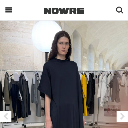
每日鲜榨
现客视点
每日栏目
时 尚
球 鞋
生 活
科 技